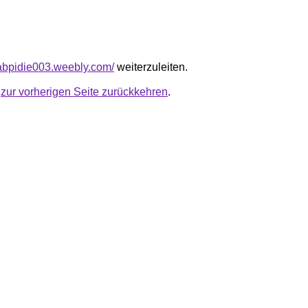
ikabpidie003.weebly.com/
weiterzuleiten.
u
zur vorherigen Seite zurückkehren
.