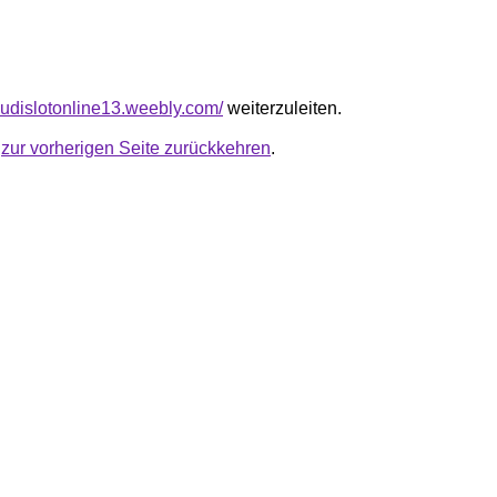
njudislotonline13.weebly.com/
weiterzuleiten.
u
zur vorherigen Seite zurückkehren
.