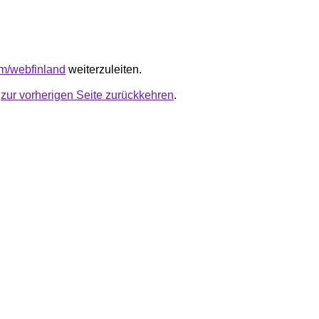
y/m/webfinland
weiterzuleiten.
u
zur vorherigen Seite zurückkehren
.