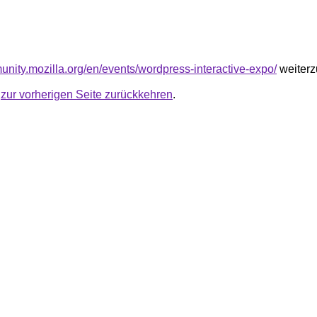
unity.mozilla.org/en/events/wordpress-interactive-expo/
weiterz
u
zur vorherigen Seite zurückkehren
.