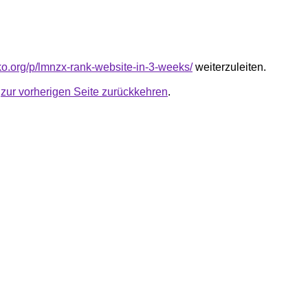
nko.org/p/lmnzx-rank-website-in-3-weeks/
weiterzuleiten.
u
zur vorherigen Seite zurückkehren
.