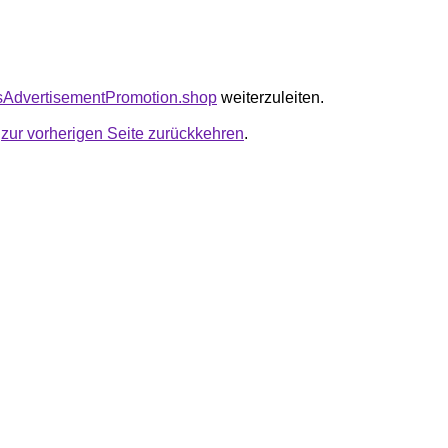
nsAdvertisementPromotion.shop
weiterzuleiten.
u
zur vorherigen Seite zurückkehren
.